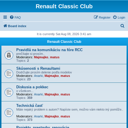
Renault Classic Club
FAQ
Register
Login
S
Board index
e
It is currently Sat Aug 08, 2026 3:41 am
a
Renault Classic Club
r
Pravidlá na komunikáciu na fóre RCC
c
prečítajte si prosím..
Moderators:
Majmajko
,
matus
h
Topics:
2
Skúsenosti s Renaultami
Dodržujte prosím delenie podľa modelov
Moderators:
Anarki
,
Majmajko
,
matus
Topics:
23
Diskusia a pokkec
o všetkom...
Moderators:
Anarki
,
Majmajko
,
matus
Topics:
359
Technická časť
Máte nejaký problem s autom? Napíste sem, možno vám niekto iný pomôže..
Moderators:
Anarki
,
Majmajko
,
matus
Topics:
373
Projekty, prestavby, renovácie