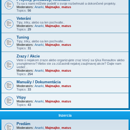
Tu sa s nami môžete podeliť o svoje rozbehnuté a dokončené projekty.
Moderators:
Anarki
,
Majmajko
,
matus
Topics:
56
Veteráni
Tipy, triky, alebo sa len pochvalte..
Moderators:
Anarki
,
Majmajko
,
matus
Topics:
29
Tuning
Tipy, triky, alebo sa len pochvalte..
Moderators:
Anarki
,
Majmajko
,
matus
Topics:
31
Zrazy / Akcie
Viete o nejakom zraze alebo organizujete zraz ktorý sa týka Renaultov alebo
youngtimerov? Alebo ste za zúčastnili nejakej zaujímavej akcie? Dajte nam
vedieť...
Moderators:
Anarki
,
Majmajko
,
matus
Topics:
254
Manuály / Dokumentácia
Moderators:
Anarki
,
Majmajko
,
matus
Topics:
33
Vtipy
Moderators:
Anarki
,
Majmajko
,
matus
Topics:
43
Inzercia
Predám
Moderators:
Anarki
,
Majmajko
,
matus