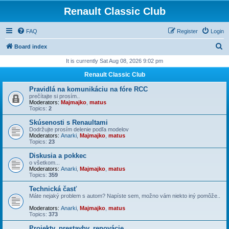
Renault Classic Club
FAQ
Register
Login
S
Board index
e
It is currently Sat Aug 08, 2026 9:02 pm
a
Renault Classic Club
r
Pravidlá na komunikáciu na fóre RCC
c
prečítajte si prosím..
Moderators:
Majmajko
,
matus
h
Topics:
2
Skúsenosti s Renaultami
Dodržujte prosím delenie podľa modelov
Moderators:
Anarki
,
Majmajko
,
matus
Topics:
23
Diskusia a pokkec
o všetkom...
Moderators:
Anarki
,
Majmajko
,
matus
Topics:
359
Technická časť
Máte nejaký problem s autom? Napíste sem, možno vám niekto iný pomôže..
Moderators:
Anarki
,
Majmajko
,
matus
Topics:
373
Projekty, prestavby, renovácie