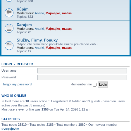
Topics:
538
Kúpim
Moderators:
Anarki
,
Majmajko
,
matus
Topics:
323
Darujem
Moderators:
Anarki
,
Majmajko
,
matus
Topics:
20
Služby, Firmy, Ponuky
Odporučte firmu alebo ponuknite službu pre členov klubu
Moderators:
Anarki
,
Majmajko
,
matus
Topics:
12
LOGIN
•
REGISTER
Username:
Password:
I forgot my password
Remember me
WHO IS ONLINE
In total there are
10
users online :: 1 registered, 0 hidden and 9 guests (based on users
active over the past 5 minutes)
Most users ever online was
1356
on Tue Apr 14, 2026 1:12 am
STATISTICS
Total posts
25810
• Total topics
2186
• Total members
1860
• Our newest member
ovoqejevim