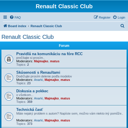
Renault Classic Club
FAQ
Register
Login
S
Board index
Renault Classic Club
e
Renault Classic Club
a
Forum
r
c
Pravidlá na komunikáciu na fóre RCC
prečítajte si prosím..
h
Moderators:
Majmajko
,
matus
Topics:
2
Skúsenosti s Renaultami
Dodržujte prosím delenie podľa modelov
Moderators:
Anarki
,
Majmajko
,
matus
Topics:
23
Diskusia a pokkec
o všetkom...
Moderators:
Anarki
,
Majmajko
,
matus
Topics:
359
Technická časť
Máte nejaký problem s autom? Napíste sem, možno vám niekto iný pomôže..
Moderators:
Anarki
,
Majmajko
,
matus
Topics:
373