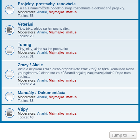
Projekty, prestavby, renovácie
Tu sa s nami môžete podeliť o svoje rozbehnuté a dokončené projekty.
Moderators:
Anarki
,
Majmajko
,
matus
Topics:
56
Veteráni
Tipy, triky, alebo sa len pochvalte..
Moderators:
Anarki
,
Majmajko
,
matus
Topics:
29
Tuning
Tipy, triky, alebo sa len pochvalte..
Moderators:
Anarki
,
Majmajko
,
matus
Topics:
31
Zrazy / Akcie
Viete o nejakom zraze alebo organizujete zraz ktorý sa týka Renaultov alebo
youngtimerov? Alebo ste za zúčastnili nejakej zaujímavej akcie? Dajte nam
vedieť...
Moderators:
Anarki
,
Majmajko
,
matus
Topics:
254
Manuály / Dokumentácia
Moderators:
Anarki
,
Majmajko
,
matus
Topics:
33
Vtipy
Moderators:
Anarki
,
Majmajko
,
matus
Topics:
43
Jump to