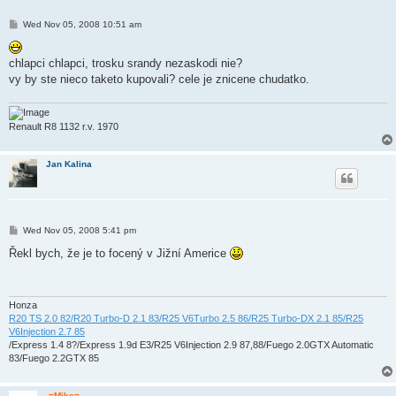
P
Wed Nov 05, 2008 10:51 am
o
s
t
chlapci chlapci, trosku srandy nezaskodi nie?
vy by ste nieco taketo kupovali? cele je znicene chudatko.
Renault R8 1132 r.v. 1970
Jan Kalina
P
Wed Nov 05, 2008 5:41 pm
o
s
Řekl bych, že je to focený v Jižní Americe
t
Honza
R20 TS 2.0 82/R20 Turbo-D 2.1 83/R25 V6Turbo 2.5 86/R25 Turbo-DX 2.1 85/R25
V6Injection 2.7 85
/Express 1.4 8?/Express 1.9d E3/R25 V6Injection 2.9 87,88/Fuego 2.0GTX Automatic
83/Fuego 2.2GTX 85
-=Mike=-