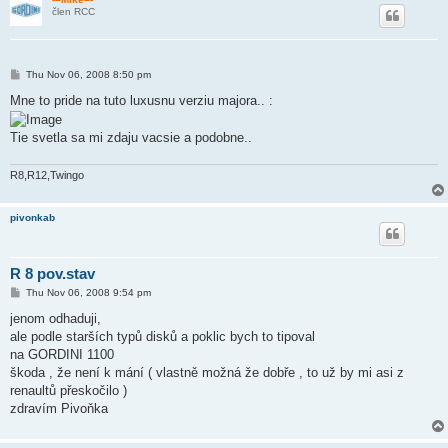
člen RCC
P
Thu Nov 06, 2008 8:50 pm
o
s
Mne to pride na tuto luxusnu verziu majora.. :
t
Tie svetla sa mi zdaju vacsie a podobne..
R8,R12,Twingo
pivonkab
R 8 pov.stav
P
Thu Nov 06, 2008 9:54 pm
o
s
jenom odhaduji,
t
ale podle starších typů disků a poklic bych to tipoval
na GORDINI 1100
škoda , že není k mání ( vlastně možná že dobře , to už by mi asi z
renaultů přeskočilo )
zdravím Pivoňka