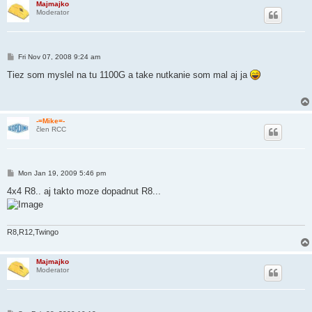
Majmajko
Moderator
P
Fri Nov 07, 2008 9:24 am
o
s
Tiez som myslel na tu 1100G a take nutkanie som mal aj ja
t
-=Mike=-
člen RCC
P
Mon Jan 19, 2009 5:46 pm
o
s
4x4 R8.. aj takto moze dopadnut R8...
t
R8,R12,Twingo
Majmajko
Moderator