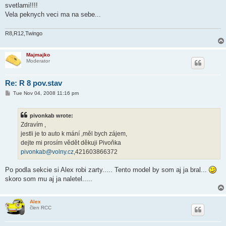
t
svetlami!!!!
Vela peknych veci ma na sebe...
R8,R12,Twingo
Majmajko
Moderator
Re: R 8 pov.stav
P
Tue Nov 04, 2008 11:16 pm
o
s
t
pivonkab wrote:
Zdravím ,
jestli je to auto k mání ,měl bych zájem,
dejte mi prosím vědět děkuji Pivoňka
pivonkab@volny.cz
,421603866372
Po podla sekcie si Alex robi zarty..... Tento model by som aj ja bral...
skoro som mu aj ja naletel.....
Alex
člen RCC