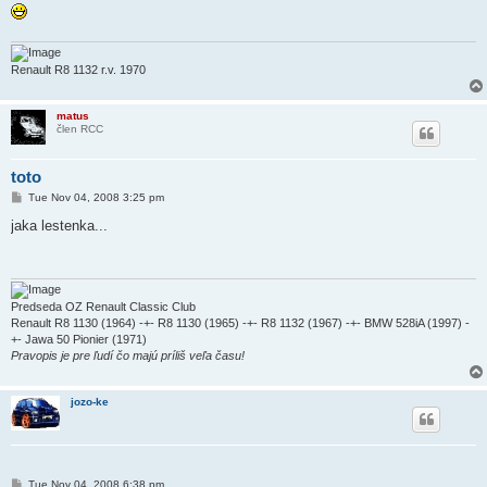
Renault R8 1132 r.v. 1970
matus
člen RCC
toto
P
Tue Nov 04, 2008 3:25 pm
o
s
jaka lestenka...
t
Predseda OZ Renault Classic Club
Renault R8 1130 (1964) -+- R8 1130 (1965) -+- R8 1132 (1967) -+- BMW 528iA (1997) -
+- Jawa 50 Pionier (1971)
Pravopis je pre ľudí čo majú príliš veľa času!
jozo-ke
P
Tue Nov 04, 2008 6:38 pm