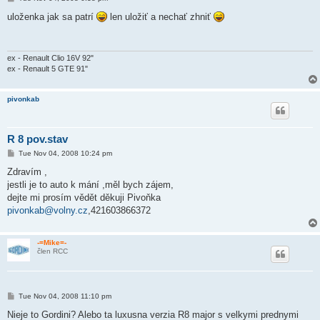
o
s
uloženka jak sa patrí
len uložiť a nechať zhniť
t
ex - Renault Clio 16V 92"
ex - Renault 5 GTE 91"
pivonkab
R 8 pov.stav
P
Tue Nov 04, 2008 10:24 pm
o
s
Zdravím ,
t
jestli je to auto k mání ,měl bych zájem,
dejte mi prosím vědět děkuji Pivoňka
pivonkab@volny.cz
,421603866372
-=Mike=-
člen RCC
P
Tue Nov 04, 2008 11:10 pm
o
s
Nieje to Gordini? Alebo ta luxusna verzia R8 major s velkymi prednymi