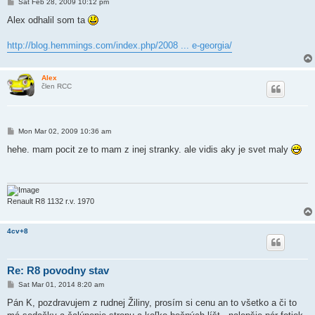
P
Sat Feb 28, 2009 10:12 pm
o
s
Alex odhalil som ta
t
http://blog.hemmings.com/index.php/2008 ... e-georgia/
Alex
člen RCC
P
Mon Mar 02, 2009 10:36 am
o
s
hehe. mam pocit ze to mam z inej stranky. ale vidis aky je svet maly
t
Renault R8 1132 r.v. 1970
4cv+8
Re: R8 povodny stav
P
Sat Mar 01, 2014 8:20 am
o
s
Pán K, pozdravujem z rudnej Žiliny, prosím si cenu an to všetko a či to
t