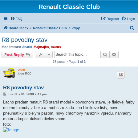
Renault Classic Club
FAQ
Register
Login
S
Board index
Renault Classic Club
Vtipy
e
R8 povodny stav
a
Moderators:
Anarki
,
Majmajko
,
matus
r
Search
Advanced s
Post Reply
c
15 posts • Page
1
of
1
h
Alex
člen RCC
R8 povodny stav
P
Tue Nov 04, 2008 2:41 pm
o
s
Lacno predam renault R8 starsi model v povodnom stave, je fialovej farby
t
mierne tuknuty z boku a trochu zo zadu. ma hlinikove listy, nove
pneumatiky s bielym pasom, novy chromovy naraznik vpredu, nahradny
motor a kopec dalsich dielov vnom
foto: