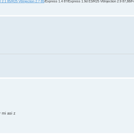
2.1 85/R25 V6Injection 2.7 85
/Express 1.4 8?/Express 1.9d E3/R25 V6Injection 2.9 87,88
 mi asi z