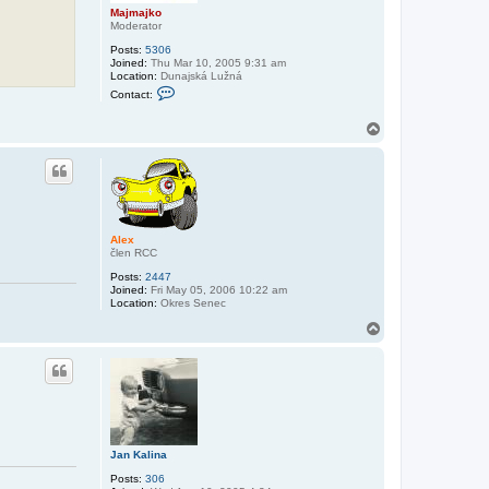
e
Majmajko
=
Moderator
-
Posts:
5306
Joined:
Thu Mar 10, 2005 9:31 am
Location:
Dunajská Lužná
C
Contact:
o
n
T
t
a
o
c
p
t
M
a
j
m
a
Alex
j
člen RCC
k
o
Posts:
2447
Joined:
Fri May 05, 2006 10:22 am
Location:
Okres Senec
T
o
p
Jan Kalina
Posts:
306