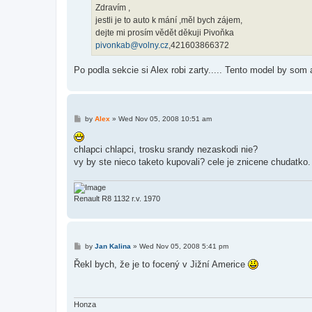
Zdravím ,
jestli je to auto k mání ,měl bych zájem,
dejte mi prosím vědět děkuji Pivoňka
pivonkab@volny.cz
,421603866372
Po podla sekcie si Alex robi zarty..... Tento model by som a
P
by
Alex
»
Wed Nov 05, 2008 10:51 am
o
s
t
chlapci chlapci, trosku srandy nezaskodi nie?
vy by ste nieco taketo kupovali? cele je znicene chudatko.
Renault R8 1132 r.v. 1970
P
by
Jan Kalina
»
Wed Nov 05, 2008 5:41 pm
o
s
Řekl bych, že je to focený v Jižní Americe
t
Honza