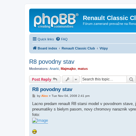
Renault Classic C
Fórum zamerané prevažne na Renaul
Quick links
FAQ
Board index
Renault Classic Club
Vtipy
R8 povodny stav
Moderators:
Anarki
,
Majmajko
,
matus
S
Post Reply
R8 povodny stav
P
by
Alex
»
Tue Nov 04, 2008 2:41 pm
o
s
Lacno predam renault R8 starsi model v povodnom stave, je 
t
pneumatiky s bielym pasom, novy chromovy naraznik vpre
foto: