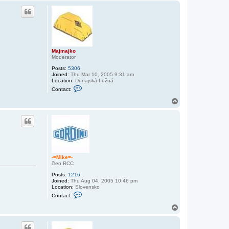
p
Majmajko
Moderator
Posts:
5306
Joined:
Thu Mar 10, 2005 9:31 am
Location:
Dunajská Lužná
C
Contact:
o
n
T
t
o
a
p
c
t
M
a
j
m
a
-=Mike=-
j
člen RCC
k
o
Posts:
1216
Joined:
Thu Aug 04, 2005 10:46 pm
Location:
Slovensko
C
Contact:
o
n
T
t
o
a
p
c