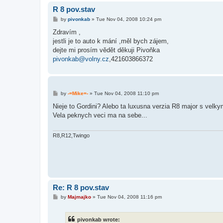
R 8 pov.stav
P
by
pivonkab
»
Tue Nov 04, 2008 10:24 pm
o
s
Zdravím ,
t
jestli je to auto k mání ,měl bych zájem,
dejte mi prosím vědět děkuji Pivoňka
pivonkab@volny.cz
,421603866372
P
by
-=Mike=-
»
Tue Nov 04, 2008 11:10 pm
o
s
Nieje to Gordini? Alebo ta luxusna verzia R8 major s velky
t
Vela peknych veci ma na sebe...
R8,R12,Twingo
Re: R 8 pov.stav
P
by
Majmajko
»
Tue Nov 04, 2008 11:16 pm
o
s
t
pivonkab wrote: