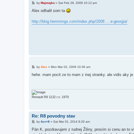
P
by
Majmajko
»
Sat Feb 28, 2009 10:12 pm
o
s
Alex odhalil som ta
t
http://blog.hemmings.com/index.php/2008 ... e-georgia/
P
by
Alex
»
Mon Mar 02, 2009 10:36 am
o
s
hehe. mam pocit ze to mam z inej stranky. ale vidis aky j
t
Renault R8 1132 r.v. 1970
Re: R8 povodny stav
P
by
4cv+8
»
Sat Mar 01, 2014 8:20 am
o
s
Pán K, pozdravujem z rudnej Žiliny, prosím si cenu an to v
t