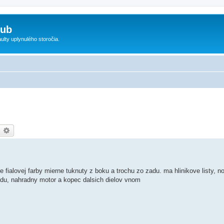
lub
ty uplynulého storočia.
earch
Advanced search
fialovej farby mierne tuknuty z boku a trochu zo zadu. ma hlinikove listy, n
du, nahradny motor a kopec dalsich dielov vnom