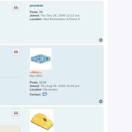
a
p
c
pivonkab
t
Posts:
39
j
Joined:
Thu Dec 28, 2006 12:12 am
o
Location:
Nad Bertramkou 4,Praha 5
z
o
-
k
e
T
o
p
-=Mike=-
člen RCC
Posts:
1216
Joined:
Thu Aug 04, 2005 10:46 pm
Location:
Slovensko
C
Contact:
o
n
T
t
o
a
p
c
t
-
=
M
i
k