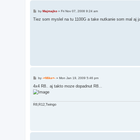
P
by
Majmajko
»
Fri Nov 07, 2008 9:24 am
o
s
Tiez som myslel na tu 1100G a take nutkanie som mal aj 
t
P
by
-=Mike=-
»
Mon Jan 19, 2009 5:46 pm
o
s
4x4 R8.. aj takto moze dopadnut R8...
t
R8,R12,Twingo