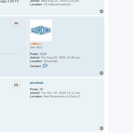
Joined:
Wed Aug 10, 2005 4:24 pm
/Fuego 2.0GTX
Location:
CZ-královéhradecko
T
o
p
-=Mike=-
člen RCC
Posts:
1216
Joined:
Thu Aug 04, 2005 10:46 pm
Location:
Slovensko
C
Contact:
o
n
T
t
o
a
p
c
pivonkab
t
Posts:
39
-
Joined:
Thu Dec 28, 2006 12:12 am
=
Location:
Nad Bertramkou 4,Praha 5
M
i
k
e
=
-
T
o