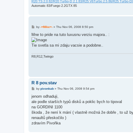
R20 TS 2.0 82/R20 Turbo-D 2.1 83/R25 V6Turbo 2.5 86/R25 Turbo-DX 
Automatic 83/Fuego 2.2GTX 85
P
by
-=Mike=-
»
Thu Nov 06, 2008 8:50 pm
o
s
Mne to pride na tuto luxusnu verziu majora.. :
t
Tie svetla sa mi zdaju vacsie a podobne..
R8,R12,Twingo
R 8 pov.stav
P
by
pivonkab
»
Thu Nov 06, 2008 9:54 pm
o
s
jenom odhaduji,
t
ale podle starších typů disků a poklic bych to tipoval
na GORDINI 1100
škoda , že není k mání ( vlastně možná že dobře , to už by
renaultů přeskočilo )
zdravím Pivoňka