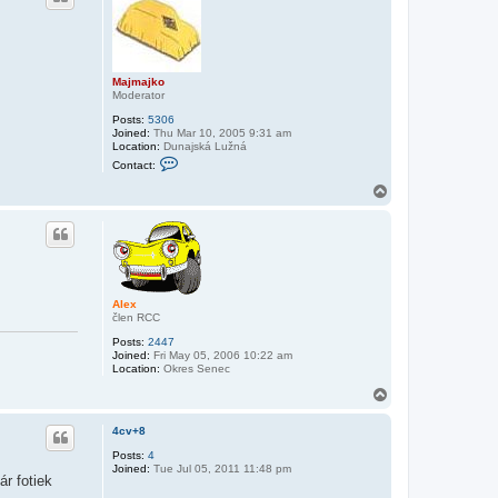
t
-
=
M
i
k
e
Majmajko
=
Moderator
-
Posts:
5306
Joined:
Thu Mar 10, 2005 9:31 am
Location:
Dunajská Lužná
C
Contact:
o
n
T
t
o
a
p
c
t
M
a
j
m
Alex
a
člen RCC
j
k
Posts:
2447
o
Joined:
Fri May 05, 2006 10:22 am
Location:
Okres Senec
T
o
p
4cv+8
Posts:
4
Joined:
Tue Jul 05, 2011 11:48 pm
ár fotiek