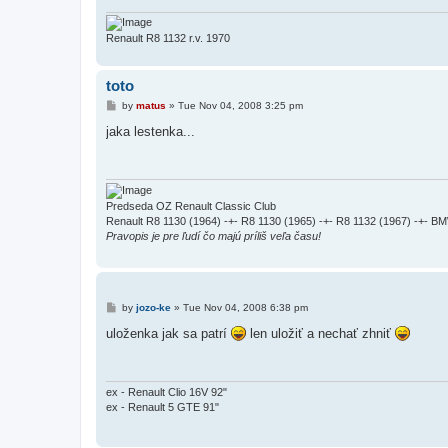
Renault R8 1132 r.v. 1970
toto
P
by
matus
»
Tue Nov 04, 2008 3:25 pm
o
s
jaka lestenka...
t
Predseda OZ Renault Classic Club
Renault R8 1130 (1964) -+- R8 1130 (1965) -+- R8 1132 (1967) -+- BM
Pravopis je pre ľudí čo majú príliš veľa času!
P
by
jozo-ke
»
Tue Nov 04, 2008 6:38 pm
o
s
uloženka jak sa patrí
len uložiť a nechať zhniť
t
ex - Renault Clio 16V 92"
ex - Renault 5 GTE 91"