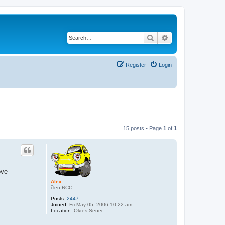
Search
Advanced search
Register
Login
15 posts • Page
1
of
1
ove
Alex
člen RCC
Posts:
2447
Joined:
Fri May 05, 2006 10:22 am
Location:
Okres Senec